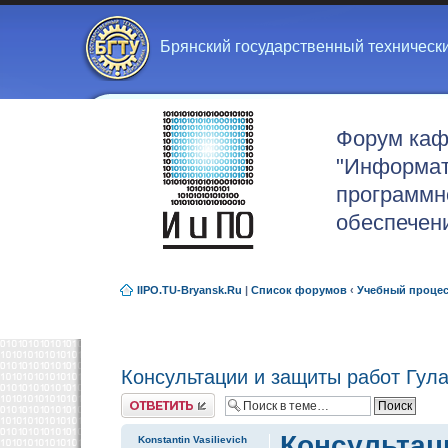
Брянский государственный техническ
Форум ка
"Информат
программн
обеспечен
IIPO.TU-Bryansk.Ru
|
Список форумов
‹
Учебный проце
Консультации и защиты работ Гула
Ответить
Консультаци
Konstantin Vasilievich