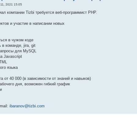
11, 2021 15:05
ал компании Tizbi требуется веб-программист PHP.
ектов и участие в написании новых
ться в чужом коде
в команде, jira, git
 запросы для MySQL
а Javascript
HTML
кого языка
а от 40 000 (в зависимости от знаний и навыков)
рабочего дня, возможен гибкий график
и
mail:
ibaranov@tizbi.com