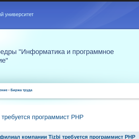
ий университет
едры "Информатика и программное
ие"
ение
‹
Биржа труда
i требуется программист PHP
филиал компании Tizbi требуется программист PHP