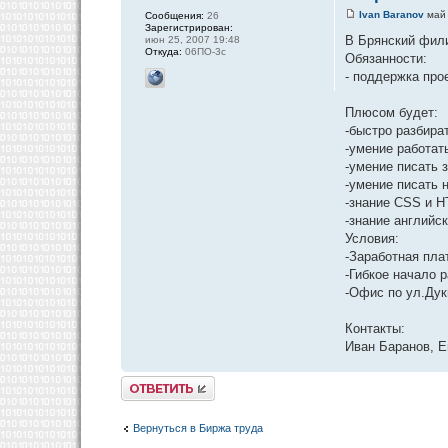
Ivan Baranov
май 
Сообщения:
26
Зарегистрирован:
В Брянский фили
июн 25, 2007 19:48
Откуда:
06ПО-3с
Обязанности:
- поддержка про
Плюсом будет:
-быстро разбира
-умение работать 
-умение писать
-умение писать н
-знание CSS и 
-знание английс
Условия:
-Заработная плат
-Гибкое начало 
-Офис по ул.Дук
Контакты:
Иван Баранов, E
Ответить
Вернуться в Биржа труда