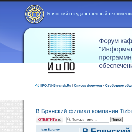
Брянский государственный техническ
Форум ка
"Информат
программн
обеспечен
IIPO.TU-Bryansk.Ru
|
Список форумов
‹
Свободное общ
В Брянский филиал компании Tizb
Ответить
В Брянский
Ivan Baranov