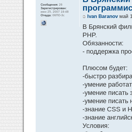
Сообщения:
26
программис
Зарегистрирован:
июн 25, 2007 19:48
Откуда:
06ПО-3с
Ivan Baranov
май 1
В Брянский фили
PHP.
Обязанности:
- поддержка про
Плюсом будет:
-быстро разбира
-умение работать 
-умение писать
-умение писать н
-знание CSS и 
-знание английс
Условия: