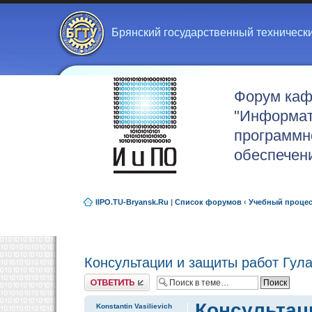
Брянский государственный техническ
Форум ка
"Информат
программн
обеспечен
IIPO.TU-Bryansk.Ru
|
Список форумов
‹
Учебный проце
Консультации и защиты работ Гула
Ответить
Консультаци
Konstantin Vasilievich