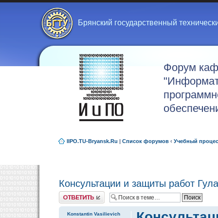
Брянский государственный техническ
Форум ка
"Информат
программн
обеспечен
IIPO.TU-Bryansk.Ru
|
Список форумов
‹
Учебный проце
Консультации и защиты работ Гула
Ответить
Консультаци
Konstantin Vasilievich