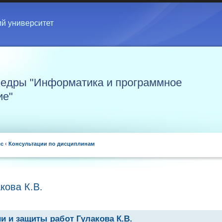
ий университет
едры "Информатика и программное
ие"
сс
‹
Консультации по дисциплинам
кова К.В.
и и защиты работ Гулакова К.В.