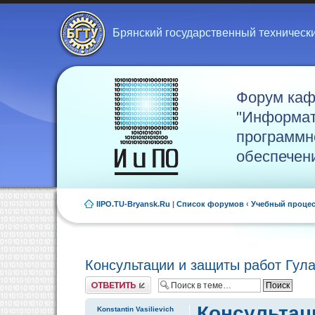
Брянский государственный техническ
Форум ка
"Информат
программн
обеспечен
IIPO.TU-Bryansk.Ru
|
Список форумов
‹
Учебный проце
Консультации и защиты работ Гула
Ответить
Консультаци
Konstantin Vasilievich