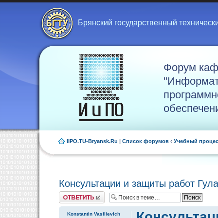
Брянский государственный техническ
Форум ка
"Информат
программн
обеспечен
IIPO.TU-Bryansk.Ru
|
Список форумов
‹
Учебный проце
Консультации и защиты работ Гула
Ответить
Консультаци
Konstantin Vasilievich