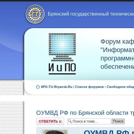
Брянский государственный техническ
Форум ка
"Информат
программн
обеспечен
IIPO.TU-Bryansk.Ru
|
Список форумов
‹
Свободное общ
ОУМВД РФ по Брянской области тр
Ответить
ОУМВД РФ п