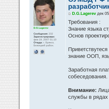
разработчи
D.G.Lagerev
дек 05
Требования :
Знание языка ст
D.G.Lagerev
Сообщения:
232
Основ проектир
Зарегистрирован:
фев 19, 2007 01:10
Откуда:
г. Брянск,
Бежицкий район.
Приветствутеся
знание ООП, язы
Заработная плат
собеседования.
Внимание:
Лица
службы в рядах