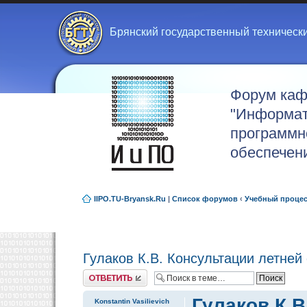
Брянский государственный техническ
Форум ка
"Информат
программн
обеспечен
IIPO.TU-Bryansk.Ru
|
Список форумов
‹
Учебный проце
Гулаков К.В. Консультации летней
Ответить
Гулаков К.В
Konstantin Vasilievich