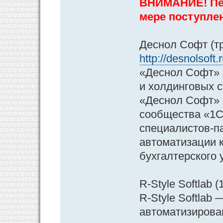
ВНИМАНИЕ! Пер
мере поступле
Деснол Софт (тр
http://desnolsoft
«Деснол Софт» 
и холдинговых 
«Деснол Софт» 
сообщества «1С
специалистов-п
автоматизации к
бухгалтерского 
R-Style Softlab (
R-Style Softlab
автоматизирова