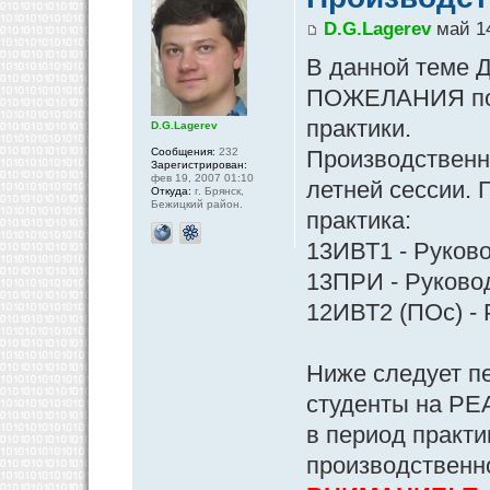
D.G.Lagerev
май 14
В данной теме Д
ПОЖЕЛАНИЯ по 
практики.
D.G.Lagerev
Сообщения:
232
Производственна
Зарегистрирован:
фев 19, 2007 01:10
летней сессии. 
Откуда:
г. Брянск,
Бежицкий район.
практика:
13ИВТ1 - Руково
13ПРИ - Руковод
12ИВТ2 (ПОс) - 
Ниже следует п
студенты на РЕ
в период практи
производственн