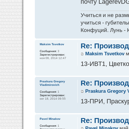
почту LagerevDG
Учиться и не разм
учиться - губитель
Конфуций. Лунь - 
Re: Производ
Maksim Tsvetkov
Сообщения:
3
Maksim Tsvetkov
м
Зарегистрирован:
ноя 06, 2014 12:47
13-ИВТ1, Цветко
Re: Производ
Praskura Gregory
Vladimirovich
Praskura Gregory 
Сообщения:
1
Зарегистрирован:
окт 18, 2014 09:55
13-ПРИ, Праскур
Re: Производ
Pavel Minakov
Сообщения:
1
Pavel Minakov
май 