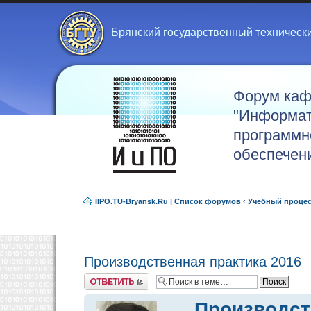
Брянский государственный техническ
Форум ка
"Информат
программн
обеспечен
IIPO.TU-Bryansk.Ru
|
Список форумов
‹
Учебный проце
Производственная практика 2016
Ответить
Производст