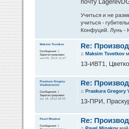
почту LagerevDG
Учиться и не разм
учиться - губитель
Конфуций. Лунь - 
Re: Производ
Maksim Tsvetkov
Сообщения:
3
Maksim Tsvetkov
м
Зарегистрирован:
ноя 06, 2014 12:47
13-ИВТ1, Цветко
Re: Производ
Praskura Gregory
Vladimirovich
Praskura Gregory 
Сообщения:
1
Зарегистрирован:
окт 18, 2014 09:55
13-ПРИ, Праскур
Re: Производ
Pavel Minakov
Сообщения:
1
Pavel Minakov
май 