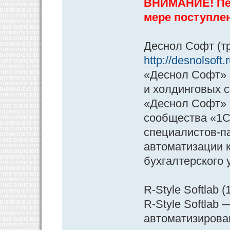
ВНИМАНИЕ! Пер
мере поступле
Деснол Софт (тр
http://desnolsoft
«Деснол Софт» 
и холдинговых 
«Деснол Софт» 
сообщества «1С
специалистов-п
автоматизации к
бухгалтерского 
R-Style Softlab (
R-Style Softlab
автоматизирова