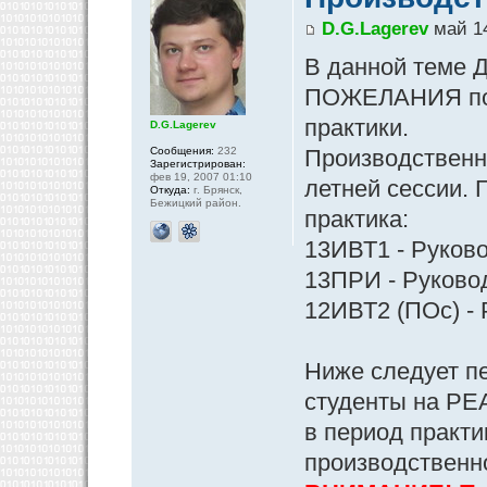
D.G.Lagerev
май 14
В данной теме Д
ПОЖЕЛАНИЯ по 
практики.
D.G.Lagerev
Сообщения:
232
Производственна
Зарегистрирован:
фев 19, 2007 01:10
летней сессии. 
Откуда:
г. Брянск,
Бежицкий район.
практика:
13ИВТ1 - Руково
13ПРИ - Руковод
12ИВТ2 (ПОс) - 
Ниже следует п
студенты на РЕ
в период практи
производственн