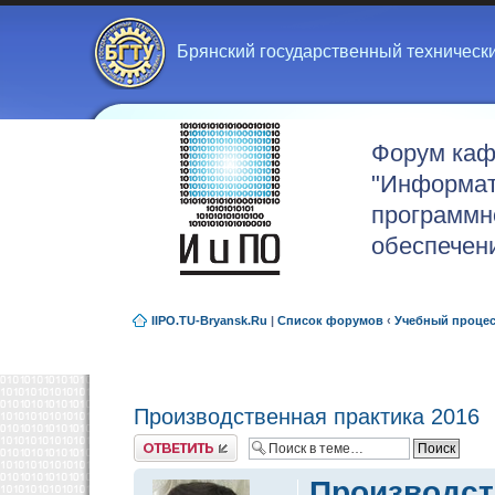
Брянский государственный техническ
Форум ка
"Информат
программн
обеспечен
IIPO.TU-Bryansk.Ru
|
Список форумов
‹
Учебный проце
Производственная практика 2016
Ответить
Производст