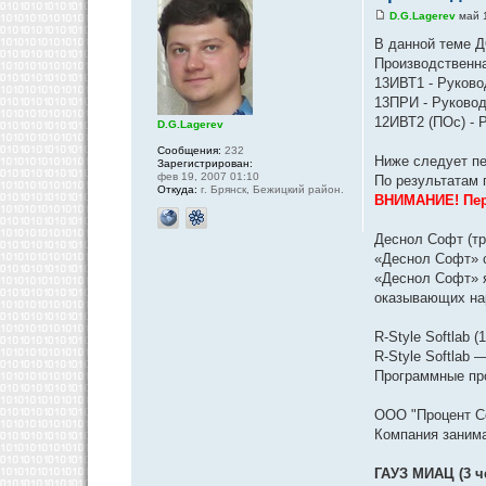
D.G.Lagerev
май 1
В данной теме Д
Производственна
13ИВТ1 - Руково
13ПРИ - Руководи
12ИВТ2 (ПОс) - Р
D.G.Lagerev
Сообщения:
232
Ниже следует пе
Зарегистрирован:
фев 19, 2007 01:10
По результатам 
Откуда:
г. Брянск, Бежицкий район.
ВНИМАНИЕ! Пер
Деснол Софт (тр
«Деснол Софт» с
«Деснол Софт» я
оказывающих нар
R-Style Softlab (
R-Style Softlab
Программные про
ООО "Процент Со
Компания занима
ГАУЗ МИАЦ (3 ч