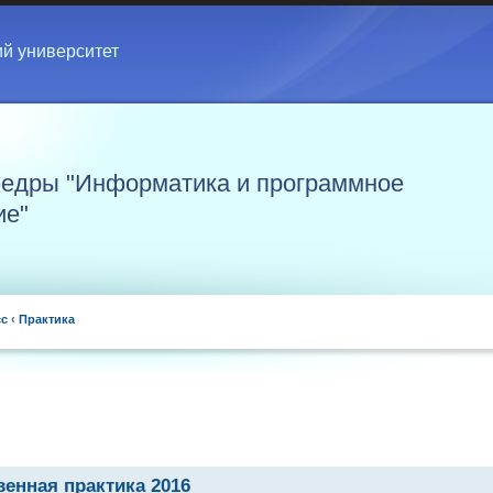
ий университет
едры "Информатика и программное
ие"
сс
‹
Практика
енная практика 2016