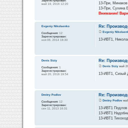
Зарегистрирован:
13-При, Минаков
май 19, 2016 12:20
13-При, Сухина 
Внимание! Вари
Re: Производ
Evgeniy Nikolaenko
Evgeniy Nikolaen
Сообщения:
12
Зарегистрирован:
13-ИВТ1, Николае
ноя 06, 2014 18:30
Re: Производ
Denis Siziy
Denis Siziy
май 20
Сообщения:
1
Зарегистрирован:
13-ИВТ1, Сизый 
май 20, 2016 19:54
Re: Производ
Dmitry Podlov
Dmitry Podlov
май
Сообщения:
12
Зарегистрирован:
13-ИВТ1 Подлов 
сен 11, 2013 16:31
13-ИВТ1 Надобны
13-ИВТ1 Тихоход