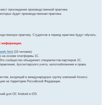
мест прохождения производственной практики.
 которых будет производственная практика:
ственную практику. Студентов в период практики будут обучать.
й информации.
_work.htm
) (10 человек):
р на основе платформы 1С.
Это сообщество объединяет специалистов-партнеров 1С,
равления, бухгалтерского учета, налогообложения и права.
систем, входящий в международную группу компаний Asseco.
щем на территории Российской Федерации.
ий для ОС Android и iOS.