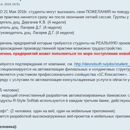
4, 2016 16:51
О 21 Мая 2016г. студенты могут высказать свои ПОЖЕЛАНИЯ по поводу 
я практика начнется сразу же после окончания летней сессии. Группы у
дитель доц. Дергачев К.В. (4 недели)
тель доц. Лагерев Д.Г. (4 недели)
уководитель доц. Лагерев Д.Г. (4 недели)
речень предприятий которым требуются студенты на РЕАЛЬНУЮ производ
прохождения производственной практики возможно трудоустройство.
ечень предприятий может пополняться по мере поступления ново
ебуется подтверждение от компании, см.
http://desnolsoft.ru/jobs/student
пециализируется на автоматизации филиальных и холдинговых структу
вляется участником профессионального сообщества «1С:Консалтинг». 
яду с услугами по автоматизации консультационные услуги в области уп
15 человек):
 — ведущий отечественный разработчик автоматизированных банковских 
дукты R-Style Softlab используются в каждом третьем банке, действую
фт": (2 человека: один на веб, один на мобильные приложения):
ется разработкой высоконагруженых веб-проектов и мобильных приложен
еловека):