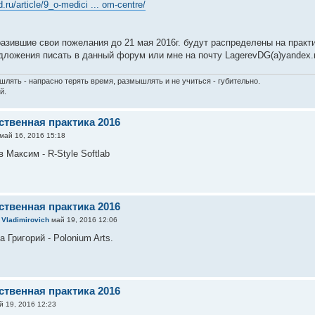
.ru/article/9_o-medici ... om-centre/
азившие свои пожелания до 21 мая 2016г. будут распределены на практ
дложения писать в данный форум или мне на почту LagerevDG(a)yandex.
шлять - напрасно терять время, размышлять и не учиться - губительно.
й.
ственная практика 2016
май 16, 2016 15:18
 Максим - R-Style Softlab
ственная практика 2016
 Vladimirovich
май 19, 2016 12:06
 Григорий - Polonium Arts.
ственная практика 2016
 19, 2016 12:23