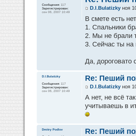
Сообщения:
117
D.I.Bulatizky
ноя 10
Зарегистрирован:
сен 06, 2007 10:49
В смете есть не
1. Спальники бр
2. Мы не брали т
3. Сейчас ты на
Да, дороговато 
Re: Пеший по
D.I.Bulatizky
Сообщения:
117
D.I.Bulatizky
ноя 10
Зарегистрирован:
сен 06, 2007 10:49
А нет, не всё т
учитываешь в и
Re: Пеший по
Dmitry Podlov