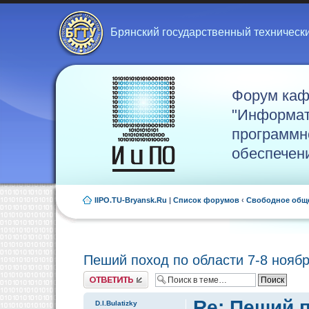
Брянский государственный техническ
Форум ка
"Информат
программн
обеспечен
IIPO.TU-Bryansk.Ru
|
Список форумов
‹
Свободное общ
Пеший поход по области 7-8 нояб
Ответить
Re: Пеший п
D.I.Bulatizky