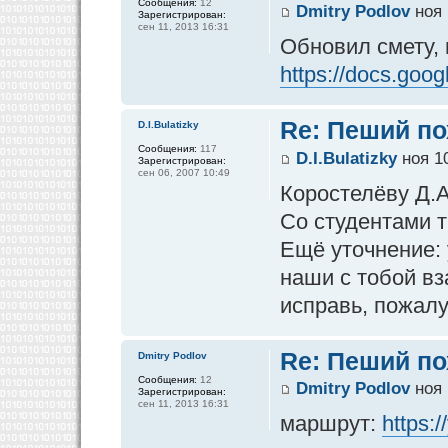
Сообщения:
12
Dmitry Podlov
ноя 
Зарегистрирован:
сен 11, 2013 16:31
Обновил смету, 
https://docs.goog
Re: Пеший по
D.I.Bulatizky
Сообщения:
117
D.I.Bulatizky
ноя 10
Зарегистрирован:
сен 06, 2007 10:49
Коростелёву Д.А
Со студентами т
Ещё уточнение:
наши с тобой вз
исправь, пожалу
Re: Пеший по
Dmitry Podlov
Сообщения:
12
Dmitry Podlov
ноя 
Зарегистрирован:
сен 11, 2013 16:31
маршрут:
https: