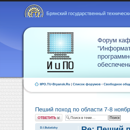
Брянский государственный техническ
Форум ка
"Информат
программн
обеспечен
IIPO.TU-Bryansk.Ru
|
Список форумов
‹
Свободное общ
Пеший поход по области 7-8 нояб
Ответить
Re: Пеший п
D.I.Bulatizky