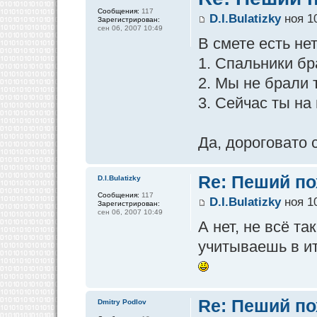
Сообщения:
117
D.I.Bulatizky
ноя 10
Зарегистрирован:
сен 06, 2007 10:49
В смете есть не
1. Спальники бр
2. Мы не брали т
3. Сейчас ты на
Да, дороговато 
Re: Пеший по
D.I.Bulatizky
Сообщения:
117
D.I.Bulatizky
ноя 10
Зарегистрирован:
сен 06, 2007 10:49
А нет, не всё т
учитываешь в и
Re: Пеший по
Dmitry Podlov