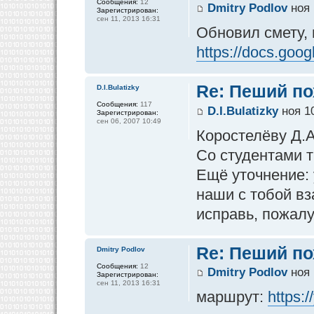
Сообщения:
12
Dmitry Podlov
ноя 
Зарегистрирован:
сен 11, 2013 16:31
Обновил смету, 
https://docs.goog
Re: Пеший по
D.I.Bulatizky
Сообщения:
117
D.I.Bulatizky
ноя 10
Зарегистрирован:
сен 06, 2007 10:49
Коростелёву Д.А
Со студентами т
Ещё уточнение:
наши с тобой вз
исправь, пожалу
Re: Пеший по
Dmitry Podlov
Сообщения:
12
Dmitry Podlov
ноя 
Зарегистрирован:
сен 11, 2013 16:31
маршрут:
https: