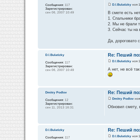
D.I.Bulatizky
ноя 1
Сообщения:
117
Зарегистрирован:
В смете есть не
сен 06, 2007 10:49
1. Спальники бр
2. Мы не брали т
3. Сейчас ты на 
Да, дороговато 
Re: Пеший пох
D.I.Bulatizky
D.I.Bulatizky
ноя 1
Сообщения:
117
Зарегистрирован:
А нет, не всё т
сен 06, 2007 10:49
Re: Пеший пох
Dmitry Podlov
Dmitry Podlov
ноя
Сообщения:
12
Зарегистрирован:
Обновил смету, 
сен 11, 2013 16:31
Re: Пеший пох
D.I.Bulatizky
D.I.Bulatizky
ноя 1
Сообщения:
117