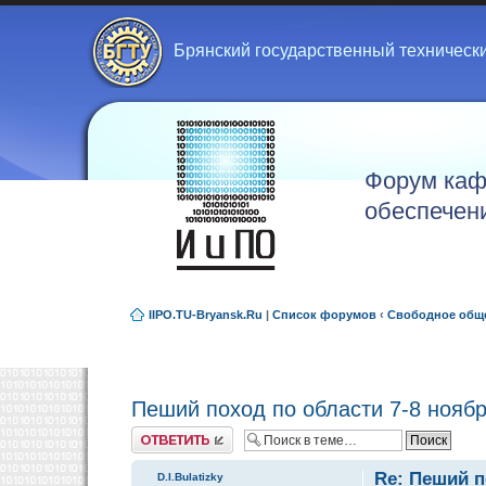
Брянский государственный техническ
Форум каф
обеспечен
IIPO.TU-Bryansk.Ru
|
Список форумов
‹
Свободное общ
Пеший поход по области 7-8 нояб
Ответить
Re: Пеший п
D.I.Bulatizky