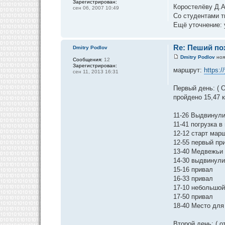
Зарегистрирован:
Коростелёву Д.А
сен 06, 2007 10:49
Со студентами т
Ещё уточнение: 
Re: Пеший пох
Dmitry Podlov
Dmitry Podlov
ноя
Сообщения:
12
Зарегистрирован:
маршрут:
https:
сен 11, 2013 16:31
Первый день: ( О
пройдено 15,47 к
11-26 Выдвинул
11-41 погрузка 
12-12 старт мар
12-55 первый пр
13-40 Медвежьи 
14-30 выдвинул
15-16 привал
16-33 привал
17-10 небольшой
17-50 привал
18-40 Место для
Второй день: ( о