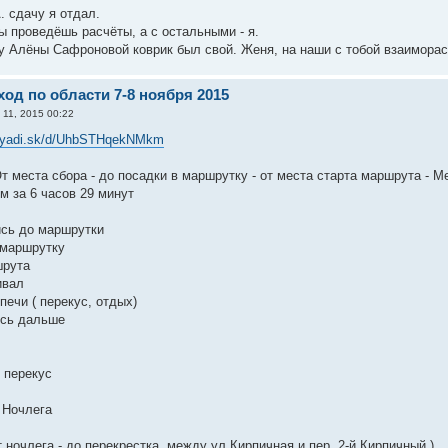
. сдачу я отдал.
ы проведёшь расчёты, а с остальными - я.
у Алёны Сафроновой коврик был свой. Женя, на наши с тобой взаиморасч
од по области 7-8 ноября 2015
 11, 2015 00:22
//yadi.sk/d/UhbSTHqekNMkm
т места сбора - до посадки в маршрутку - от места старта маршрута - М
м за 6 часов 29 минут
ись до маршрутки
в маршрутку
шрута
ивал
печи ( перекус, отдых)
ись дальше
 перекус
 Ночлега
т ночлега - до перекрестка, между ул.Кирпичная и пер. 2-й Кирпичный )