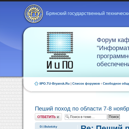
Брянский государственный техническ
Форум ка
"Информат
программн
обеспечен
IIPO.TU-Bryansk.Ru
|
Список форумов
‹
Свободное общ
Пеший поход по области 7-8 нояб
Ответить
Re: Пеший п
D.I.Bulatizky