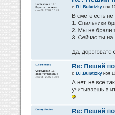
Сообщения:
117
D.I.Bulatizky
ноя 10
Зарегистрирован:
сен 06, 2007 10:49
В смете есть не
1. Спальники бр
2. Мы не брали т
3. Сейчас ты на
Да, дороговато 
Re: Пеший по
D.I.Bulatizky
Сообщения:
117
D.I.Bulatizky
ноя 10
Зарегистрирован:
сен 06, 2007 10:49
А нет, не всё т
учитываешь в и
Re: Пеший по
Dmitry Podlov