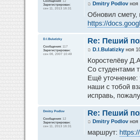
Сообщения:
12
Dmitry Podlov
ноя 
Зарегистрирован:
сен 11, 2013 16:31
Обновил смету, 
https://docs.goog
Re: Пеший по
D.I.Bulatizky
Сообщения:
117
D.I.Bulatizky
ноя 10
Зарегистрирован:
сен 06, 2007 10:49
Коростелёву Д.А
Со студентами т
Ещё уточнение:
наши с тобой вз
исправь, пожалу
Re: Пеший по
Dmitry Podlov
Сообщения:
12
Dmitry Podlov
ноя 
Зарегистрирован:
сен 11, 2013 16:31
маршрут:
https: