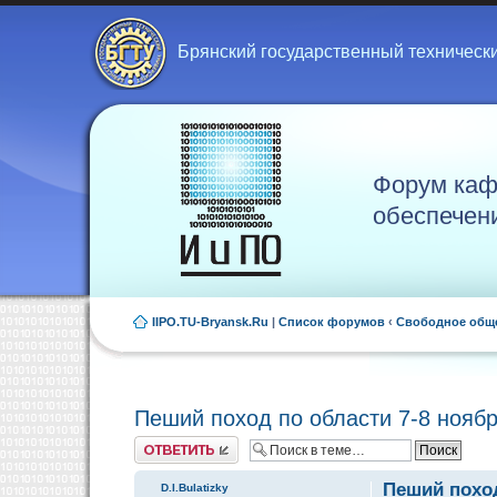
Брянский государственный техническ
Форум каф
обеспечен
IIPO.TU-Bryansk.Ru
|
Список форумов
‹
Свободное общ
Пеший поход по области 7-8 нояб
Ответить
Пеший поход
D.I.Bulatizky