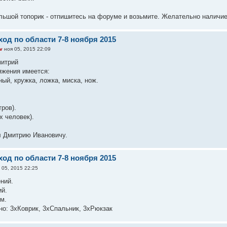
ольшой топорик - отпишитесь на форуме и возьмите. Желательно наличи
од по области 7-8 ноября 2015
v
ноя 05, 2015 22:09
митрий
яжения имеется:
ный, кружка, ложка, миска, нож.
тров).
-х человек).
л Дмитрию Ивановичу.
од по области 7-8 ноября 2015
 05, 2015 22:25
ний.
ий.
м.
о: 3хКоврик, 3хСпальник, 3хРюкзак