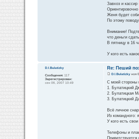
Завхоз и кассир 
Ориентировочно 
Женя будет соби
По этому поводу
Внимание! Подтв
что деньги сдать
В пятницу в 16 
У кого есть как
Re: Пеший пох
D.I.Bulatizky
D.I.Bulatizky
ноя 0
Сообщения:
117
Зарегистрирован:
С моей стороны 
сен 06, 2007 10:49
1. Булатицкий Д
2. Булатицкая М
3. Булатицкий Д
Всё личное снар
Из командного: я
У кого есть свои
Телефоны и план
Приветствуется 