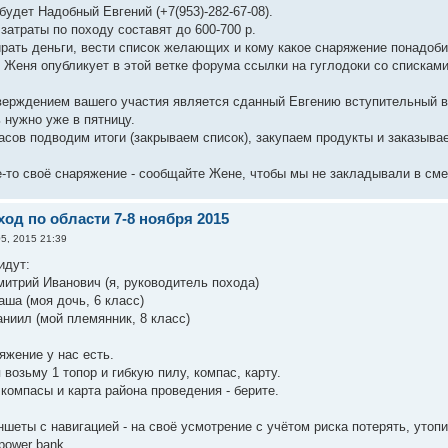
будет Надобный Евгений (+7(953)-282-67-08).
затраты по походу составят до 600-700 р.
рать деньги, вести список желающих и кому какое снаряжение понадобит
 Женя опубликует в этой ветке форума ссылки на гуглодоки со списками
ерждением вашего участия является сданный Евгению вступительный взн
 нужно уже в пятницу.
часов подводим итоги (закрываем список), закупаем продукты и заказыва
ое-то своё снаряжение - сообщайте Жене, чтобы мы не закладывали в см
од по области 7-8 ноября 2015
5, 2015 21:39
идут:
митрий Иванович (я, руководитель похода)
аша (моя дочь, 6 класс)
аниил (мой племянник, 8 класс)
яжение у нас есть.
 возьму 1 топор и гибкую пилу, компас, карту.
 компасы и карта района проведения - берите.
шеты с навигацией - на своё усмотрение с учётом риска потерять, утопит
power bank.