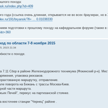
ошлого похода:
ansk.ru/index.php?id=409
о года (ссылка очень длинная, открывается не во всех браузерах, но в
ex.ru/191/bryansk/?ll= ... 0.01038330
нием подготовки к прошлому походу на кафедральном форуме (также в э
4&t=360
од по области 7-8 ноября 2015
5, 2015 21:34
бности о походе.
тра 7.11 Сбор в районе Железнодорожного техникума (Фокинский р-н). Мес
аряжения, упаковка рюкзаков.
афрахтованную маршрутку, отправление.
озле поворота на Бежань с трассы Москва-Киев.
дной части маршрута.
жьих Печей", перекус на партизанской стоянке.
а восточнее станции "Чернец" районе .