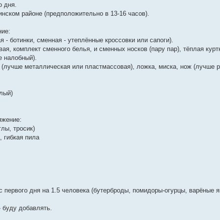
о дня.
инском районе (предположительно в 13-16 часов).
ние:
я - ботинки, сменная - утеплённые кроссовки или сапоги).
вая, комплект сменного белья, и сменных носков (пару пар), тёплая курт
е налобный).
 (лучше металлическая или пластмассовая), ложка, миска, нож (лучше р
плый)
яжение:
тлы, тросик)
), гибкая пила
ус первого дня на 1.5 человека (бутерброды, помидоры-огурцы, варёные я
- буду добавлять.