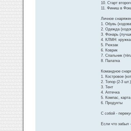
10. Старт второг
11. Финиш в Фок
Личное снаряже
1. Обувь (ходова
2. Одежда (ходо
3. Фонарь (лучш
4. КЛМН: кружка
5. Рюкзак
6. Коврик
7. Спальник (тё
8. Палатка
Командное снар
1. Костровое (ко
2. Топор (2-3 шт.
3. Тент
4. Аптечка
5. Компас, карта
6. Продукты
С собой - перек
Если что забыл 