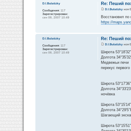
Re: Пеший пох
D.I.Bulatizky
D.I.Bulatizky
ноя 0
Сообщения:
117
Зарегистрирован:
Восстановил по
сен 06, 2007 10:49
https://maps.yan
Re: Пеший пох
D.I.Bulatizky
D.I.Bulatizky
ноя 0
Сообщения:
117
Зарегистрирован:
Широта 53°18′32″
сен 06, 2007 10:49
Долгота 34°35′32
Медвежьи печи
перекус первого
Широта 53°17′36″
Долгота 34°33′23
ночёвка
Широта 53°15′14″
Долгота 34°29′5″
Шагающий экска
Широта 53°15′51″
Долгота 34°30′13