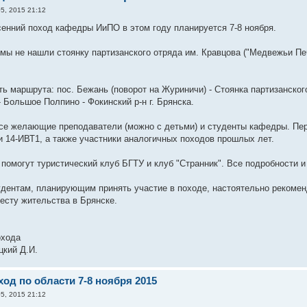
5, 2015 21:12
енний поход кафедры ИиПО в этом году планируется 7-8 ноября.
мы не нашли стоянку партизанского отряда им. Кравцова ("Медвежьи Печ
ь маршрута: пос. Бежань (поворот на Журиничи) - Стоянка партизанского
 Большое Полпино - Фокинский р-н г. Брянска.
е желающие преподаватели (можно с детьми) и студенты кафедры. Пер
и 14-ИВТ1, а также участники аналогичных походов прошлых лет.
помогут туристический клуб БГТУ и клуб "Странник". Все подробности и 
дентам, планирующим принять участие в походе, настоятельно рекомен
есту жительства в Брянске.
охода
цкий Д.И.
од по области 7-8 ноября 2015
5, 2015 21:12