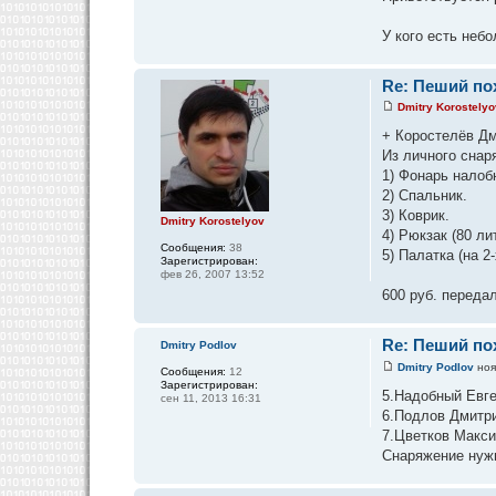
У кого есть неб
Re: Пеший пох
Dmitry Korostelyo
+ Коростелёв Д
Из личного снар
1) Фонарь налоб
2) Спальник.
3) Коврик.
Dmitry Korostelyov
4) Рюкзак (80 ли
Сообщения:
38
5) Палатка (на 2
Зарегистрирован:
фев 26, 2007 13:52
600 руб. переда
Re: Пеший пох
Dmitry Podlov
Dmitry Podlov
ноя
Сообщения:
12
Зарегистрирован:
5.Надобный Евге
сен 11, 2013 16:31
6.Подлов Дмитр
7.Цветков Макси
Снаряжение нужн