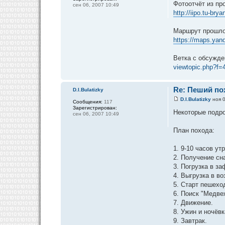
Фотоотчёт из пр
сен 06, 2007 10:49
http://iipo.tu-bry
Маршрут прошлог
https://maps.yand
Ветка с обсужде
viewtopic.php?f=
Re: Пеший пох
D.I.Bulatizky
D.I.Bulatizky
ноя 0
Сообщения:
117
Зарегистрирован:
Некоторые подро
сен 06, 2007 10:49
План похода:
1. 9-10 часов у
2. Получение сн
3. Погрузка в з
4. Выгрузка в в
5. Старт пешехо
6. Поиск "Медве
7. Движение.
8. Ужин и ночёвк
9. Завтрак.