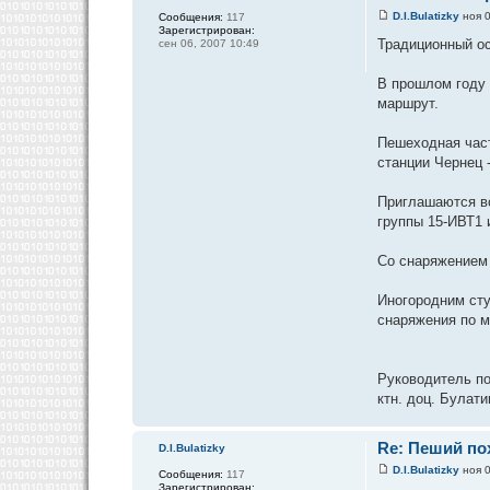
D.I.Bulatizky
ноя 0
Сообщения:
117
Зарегистрирован:
Традиционный ос
сен 06, 2007 10:49
В прошлом году 
маршрут.
Пешеходная част
станции Чернец -
Приглашаются вс
группы 15-ИВТ1 
Со снаряжением 
Иногородним сту
снаряжения по м
Руководитель п
ктн. доц. Булати
Re: Пеший пох
D.I.Bulatizky
D.I.Bulatizky
ноя 0
Сообщения:
117
Зарегистрирован: