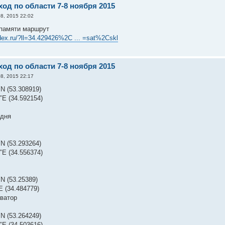
од по области 7-8 ноября 2015
8, 2015 22:02
 памяти маршрут
dex.ru/?ll=34.429426%2C ... =sat%2Cskl
од по области 7-8 ноября 2015
8, 2015 22:17
N (53.308919)
″E (34.592154)
 дня
N (53.293264)
″E (34.556374)
N (53.25389)
E (34.484779)
ватор
N (53.264249)
″E (34.503616)