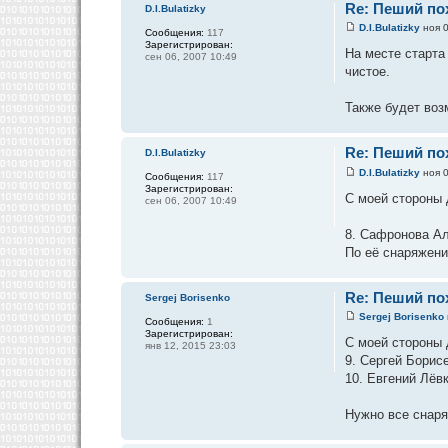
Re: Пеший пох
D.I.Bulatizky
D.I.Bulatizky
ноя 0
Сообщения:
117
Зарегистрирован:
На месте старта
сен 06, 2007 10:49
чистое.
Также будет во
Re: Пеший пох
D.I.Bulatizky
D.I.Bulatizky
ноя 0
Сообщения:
117
Зарегистрирован:
С моей стороны
сен 06, 2007 10:49
8. Сафронова Ал
По её снаряжени
Re: Пеший пох
Sergej Borisenko
Sergej Borisenko
Сообщения:
1
Зарегистрирован:
С моей стороны
янв 12, 2015 23:03
9. Сергей Борис
10. Евгений Лёв
Нужно все снар