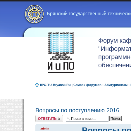
Брянский государственный техническ
Форум ка
"Информат
программн
обеспечен
IIPO.TU-Bryansk.Ru
|
Список форумов
‹
Абитуриентам
‹
Вопросы по поступлению 2016
Ответить
Вопросы по
admin