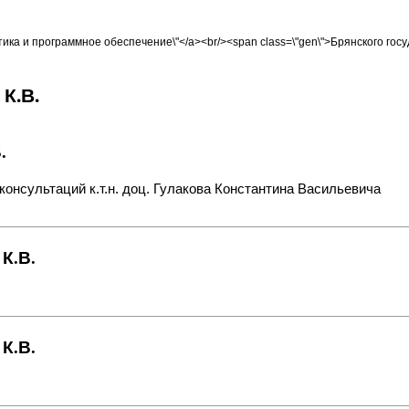
орматика и программное обеспечение\"</a><br/><span class=\"gen\">Брянского го
К.В.
.
онсультаций к.т.н. доц. Гулакова Константина Васильевича
К.В.
К.В.