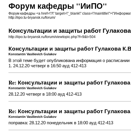
Форум кафедры "ИиПО"
Форум кафедры <a href=\"/\" target=\"_blank\" class=\"maintitle\">\"Инф
http://iipo.tu-bryansk.ru/forum/
Консультации и защиты работ Гулакова 
http://iipo.tu-bryansk.ru/forum/viewtopic.php?f=9&t=504
Консультации и защиты работ Гулакова К.В
Konstantin Vasilievich Gulakov
В этой теме будет опубликована информация о расписании к
1. 24.12.20 четверг в 16:50 ауд 412-413
Re: Консультации и защиты работ Гулакова 
Konstantin Vasilievich Gulakov
28.12.20 четверг в 18:00 ауд 412-413
Re: Консультации и защиты работ Гулакова 
Konstantin Vasilievich Gulakov
поправка: 28.12.20 понедельник в 18:00 ауд 412-413