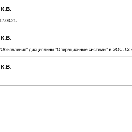
К.В.
7.03.21.
К.В.
е "Объявления" дисциплины "Операционные системы" в ЭОС. С
К.В.