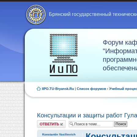
Брянский государственный техническ
Форум ка
"Информат
программн
обеспечен
IIPO.TU-Bryansk.Ru
|
Список форумов
‹
Учебный проце
Консультации и защиты работ Гула
Ответить
Консультаци
Konstantin Vasilievich