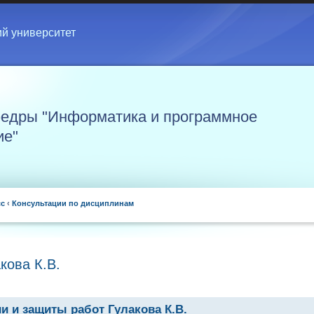
ий университет
едры "Информатика и программное
ие"
сс
‹
Консультации по дисциплинам
кова К.В.
и и защиты работ Гулакова К.В.