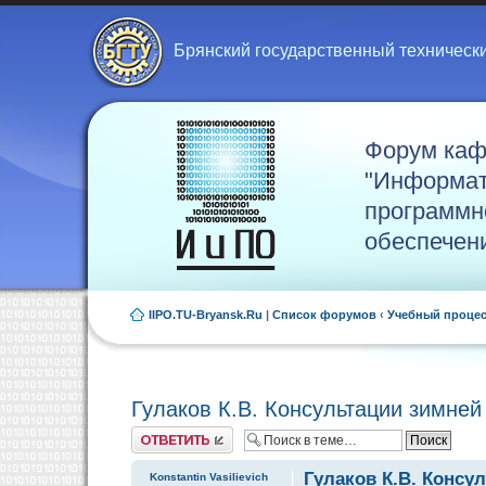
Брянский государственный техническ
Форум ка
"Информат
программн
обеспечен
IIPO.TU-Bryansk.Ru
|
Список форумов
‹
Учебный проце
Гулаков К.В. Консультации зимней
Ответить
Гулаков К.В. Консу
Konstantin Vasilievich