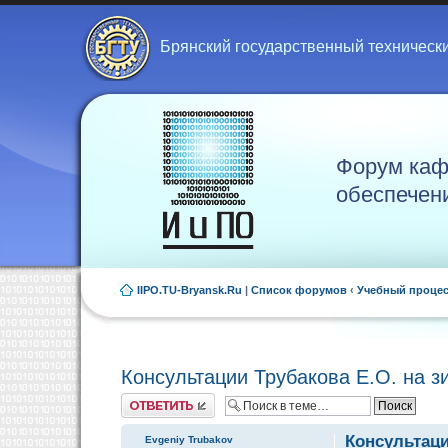
Брянский государственный техническ
Форум каф
обеспечен
IIPO.TU-Bryansk.Ru
|
Список форумов
‹
Учебный проце
Консультации Трубакова Е.О. на 
Ответить
Консультаци
Evgeniy Trubakov