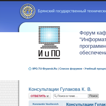
Брянский государственный техническ
Форум ка
"Информат
программн
обеспечен
IIPO.TU-Bryansk.Ru
|
Список форумов
‹
Учебный проце
Консультации Гулакова К. В.
Ответить
Консультации Гулако
Konstantin Vasilievich