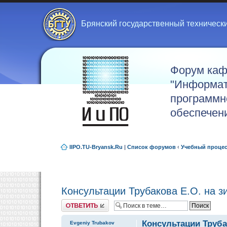
Брянский государственный техническ
Форум ка
"Информат
программн
обеспечен
IIPO.TU-Bryansk.Ru
|
Список форумов
‹
Учебный проце
Консультации Трубакова Е.О. на 
Ответить
Консультации Труба
Evgeniy Trubakov