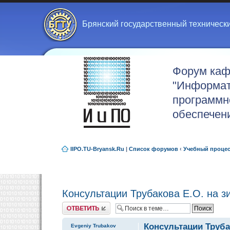
Брянский государственный техническ
Форум ка
"Информат
программн
обеспечен
IIPO.TU-Bryansk.Ru
|
Список форумов
‹
Учебный проце
Консультации Трубакова Е.О. на 
Ответить
Консультации Труба
Evgeniy Trubakov