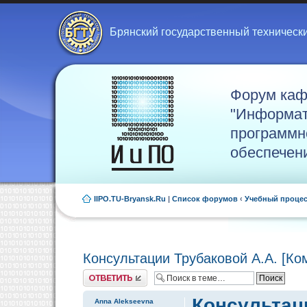
Брянский государственный техническ
Форум ка
"Информат
программн
обеспечен
IIPO.TU-Bryansk.Ru
|
Список форумов
‹
Учебный проце
Консультации Трубаковой А.А. [К
Ответить
Консультац
Anna Alekseevna