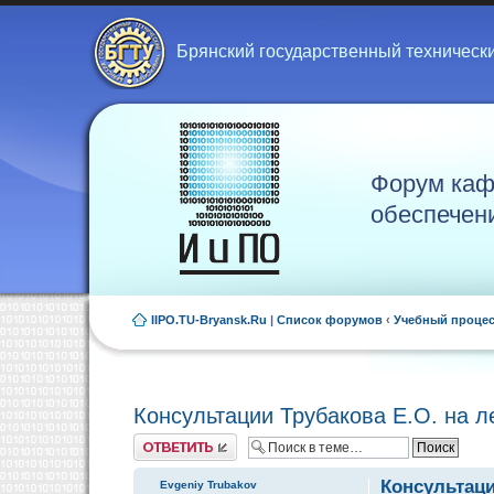
Брянский государственный техническ
Форум каф
обеспечен
IIPO.TU-Bryansk.Ru
|
Список форумов
‹
Учебный проце
Консультации Трубакова Е.О. на 
Ответить
Консультаци
Evgeniy Trubakov