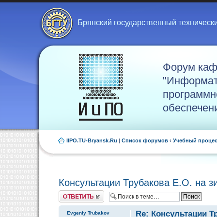
Брянский государственный техническ
Форум ка
"Информат
программн
обеспечен
IIPO.TU-Bryansk.Ru
|
Список форумов
‹
Учебный проце
Консультации Трубакова Е.О. на 
Ответить
Re: Консультации Т
Evgeniy Trubakov