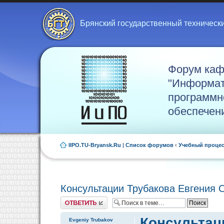
Брянский государственный техническ
Форум ка
"Информат
программн
обеспечен
IIPO.TU-Bryansk.Ru
|
Список форумов
‹
Учебный проце
Консультации Трубакова Евгения 
Ответить
Консультац
Evgeniy Trubakov