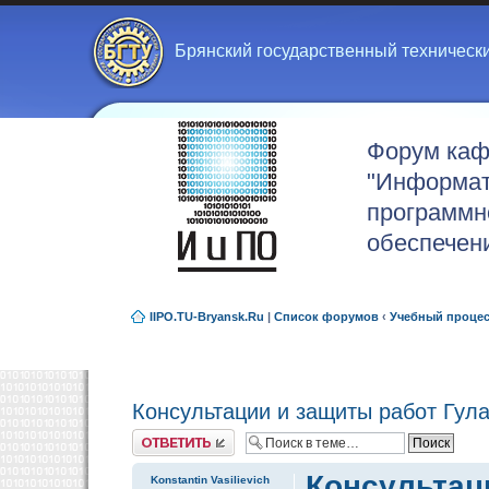
Брянский государственный техническ
Форум ка
"Информат
программн
обеспечен
IIPO.TU-Bryansk.Ru
|
Список форумов
‹
Учебный проце
Консультации и защиты работ Гула
Ответить
Консультаци
Konstantin Vasilievich