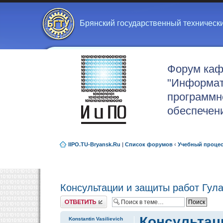
Брянский государственный техническ
Форум ка
"Информат
программн
обеспечен
IIPO.TU-Bryansk.Ru
|
Список форумов
‹
Учебный проце
Консультации и защиты работ Гула
Ответить
Консультаци
Konstantin Vasilievich