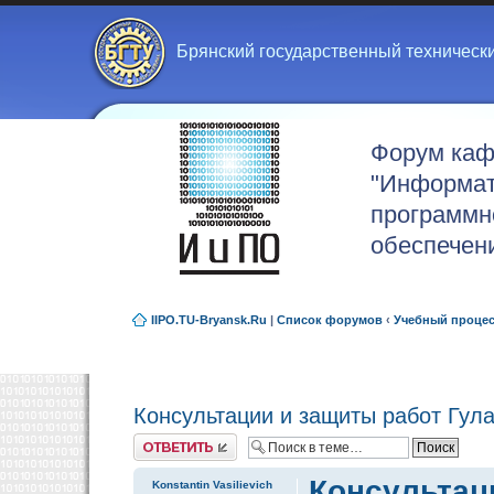
Брянский государственный техническ
Форум ка
"Информат
программн
обеспечен
IIPO.TU-Bryansk.Ru
|
Список форумов
‹
Учебный проце
Консультации и защиты работ Гула
Ответить
Консультаци
Konstantin Vasilievich