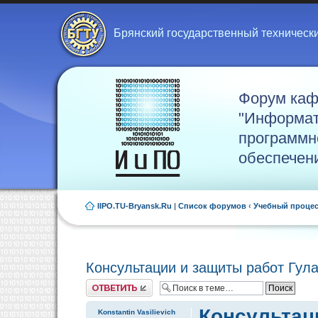
Брянский государственный техническ
Форум ка
"Информат
программн
обеспечен
IIPO.TU-Bryansk.Ru
|
Список форумов
‹
Учебный проце
Консультации и защиты работ Гула
Ответить
Консультаци
Konstantin Vasilievich