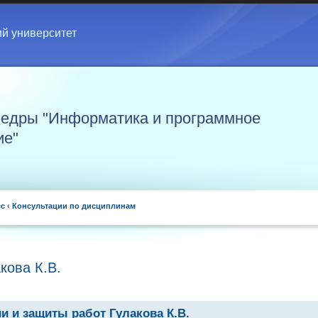
ий университет
едры "Информатика и программное
ие"
сс
‹
Консультации по дисциплинам
кова К.В.
и и защиты работ Гулакова К.В.