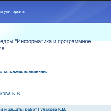
ий университет
едры "Информатика и программное
ие"
сс
‹
Консультации по дисциплинам
кова К.В.
и и защиты работ Гулакова К.В.