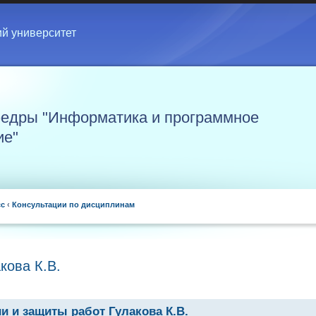
ий университет
едры "Информатика и программное
ие"
сс
‹
Консультации по дисциплинам
кова К.В.
и и защиты работ Гулакова К.В.