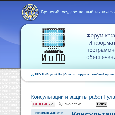
Брянский государственный техническ
Форум ка
"Информат
программн
обеспечен
IIPO.TU-Bryansk.Ru
|
Список форумов
‹
Учебный проце
Консультации и защиты работ Гула
Ответить
Консультаци
Konstantin Vasilievich