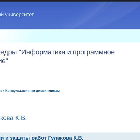
ий университет
едры "Информатика и программное
ие"
сс
‹
Консультации по дисциплинам
кова К.В.
и и защиты работ Гулакова К.В.