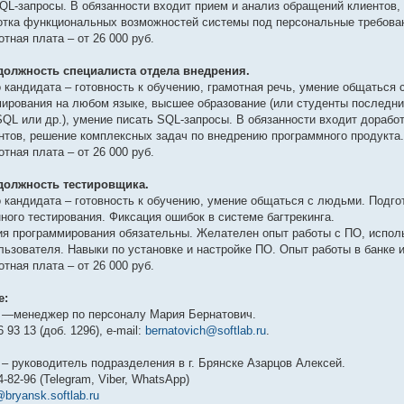
QL-запросы. В обязанности входит прием и анализ обращений клиентов
отка функциональных возможностей системы под персональные требован
тная плата – от 26 000 руб.
должность специалиста отдела внедрения.
 кандидата – готовность к обучению, грамотная речь, умение общаться
ирования на любом языке, высшее образование (или студенты последних
QL или др.), умение писать SQL-запросы. В обязанности входит дораб
нтов, решение комплексных задач по внедрению программного продукта
тная плата – от 26 000 руб.
должность тестировщика.
 кандидата – готовность к обучению, умение общаться с людьми. Подгот
ного тестирования. Фиксация ошибок в системе багтрекинга.
я программирования обязательны. Желателен опыт работы с ПО, испол
льзователя. Навыки по установке и настройке ПО. Опыт работы в банке и
тная плата – от 26 000 руб.
е:
о —менеджер по персоналу Мария Бернатович.
6 93 13 (доб. 1296), e-mail:
bernatovich@softlab.ru
.
 – руководитель подразделения в г. Брянске Азарцов Алексей.
4-82-96 (Telegram, Viber, WhatsApp)
bryansk.softlab.ru