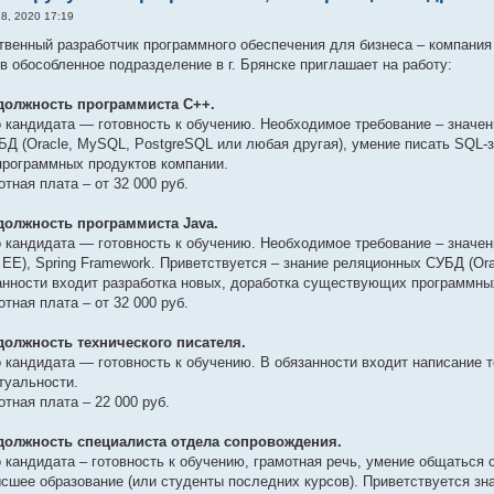
8, 2020 17:19
венный разработчик программного обеспечения для бизнеса – компания
– в обособленное подразделение в г. Брянске приглашает на работу:
должность программиста C++.
 кандидата — готовность к обучению. Необходимое требование – значен
Д (Oracle, MySQL, PostgreSQL или любая другая), умение писать SQL-з
рограммных продуктов компании.
тная плата – от 32 000 руб.
должность программиста Java.
 кандидата — готовность к обучению. Необходимое требование – значе
a EE), Spring Framework. Приветствуется – знание реляционных СУБД (Or
анности входит разработка новых, доработка существующих программны
тная плата – от 32 000 руб.
должность технического писателя.
 кандидата — готовность к обучению. В обязанности входит написание 
туальности.
тная плата – 22 000 руб.
должность специалиста отдела сопровождения.
 кандидата – готовность к обучению, грамотная речь, умение общаться
сшее образование (или студенты последних курсов). Приветствуется зн