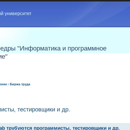
ий университет
едры "Информатика и программное
ие"
ение
‹
Биржа труда
мисты, тестировщики и др.
tlab трубуются программисты, тестировщики и др.