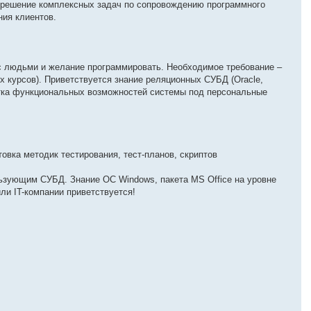
, решение комплексных задач по сопровождению программного
ия клиентов.
 с людьми и желание программировать. Необходимое требование –
 курсов). Приветствуется знание реляционных СУБД (Oracle,
отка функциональных возможностей системы под персональные
.
овка методик тестирования, тест-планов, скриптов
ьзующим СУБД. Знание ОС Windows, пакета MS Office на уровне
ли IT-компании приветствуется!