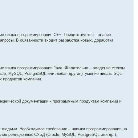
ие языка программирования C++. Приветствуется – знание
апросы. В обязанности входит разработка новых, доработка
ние языка программирования Java. Желательно – владение стеком
acle, MySQL, PostgreSQL или любая другая), умение писать SQL-
х продуктов компании.
технической документации к программным продуктам компании и
 с людьми. Необходимое требование – навыки программирования на
ание реляционных СУБД (Oracle, MySQL, PostgreSQL или др.),