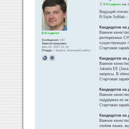
D.G.Lagerev
апр 1
Ведущий отечест
R-Style Softlab 
Кандидатов на 
Важное качество
D.G.Lagerev
реляционных СУБ
Сообщения:
232
существующих п
Зарегистрирован:
фев 19, 2007 01:10
Стартовая зарабо
Откуда:
г. Брянск, Бежицкий район.
Кандидатов на 
Важное качество
Jakarta EE (Jav
запросы. В обяз
Стартовая зарабо
Кандидатов на 
Важное качество
поддержка ее ак
Стартовая зарабо
Кандидатов на 
Важное качество
любом языке, вы