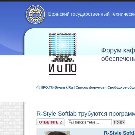
Брянский государственный техническ
Форум каф
обеспечен
IIPO.TU-Bryansk.Ru
|
Список форумов
‹
Свободное общ
R-Style Softlab трубуются програм
Ответить
R-Style Sof