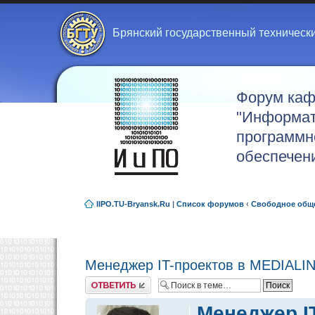
Брянский государственный техническ
Форум ка
"Информат
программн
обеспечен
IIPO.TU-Bryansk.Ru
|
Список форумов
‹
Свободное общ
Менеджер IT-проектов в MEDIALI
Ответить
Менеджер I