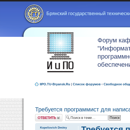
Брянский государственный техническ
Форум ка
"Информат
программн
обеспечен
IIPO.TU-Bryansk.Ru
|
Список форумов
‹
Свободное общ
Требуется программист для напис
Ответить
Требуется 
Kopeliovich Dmitry