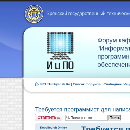
Брянский государственный техническ
Форум ка
"Информат
программн
обеспечен
IIPO.TU-Bryansk.Ru
|
Список форумов
‹
Свободное общ
Требуется программист для напис
Ответить
Требуется 
Kopeliovich Dmitry