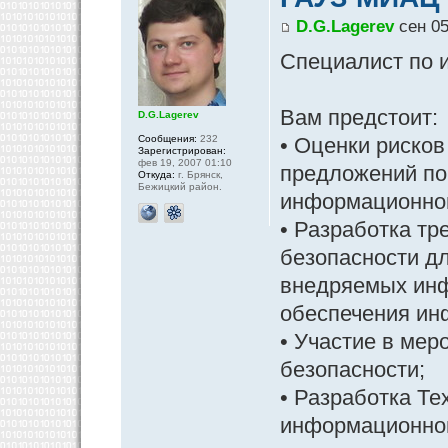
D.G.Lagerev
сен 05
Специалист по 
Вам предстоит:
D.G.Lagerev
Сообщения:
232
• Оценки риско
Зарегистрирован:
фев 19, 2007 01:10
предложений по
Откуда:
г. Брянск,
Бежицкий район.
информационной
• Разработка т
безопасности д
внедряемых инф
обеспечения ин
• Участие в ме
безопасности;
• Разработка Те
информационной