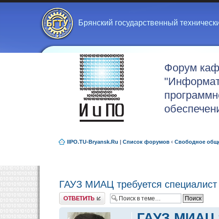
Брянский государственный техническ
Форум ка
"Информат
программн
обеспечен
IIPO.TU-Bryansk.Ru
|
Список форумов
‹
Свободное общ
ГАУЗ МИАЦ требуется специалист
Ответить
ГАУЗ МИАЦ 