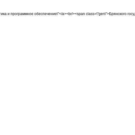
орматика и программное обеспечение\"</a><br/><span class=\"gen\">Брянского го