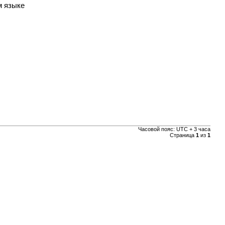
м языке
Часовой пояс: UTC + 3 часа
Страница
1
из
1