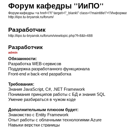
Форум кафедры "ИиПО"
Форум кафедры <a href=\"/\" target=\"_blank\" class=\"maintitle\">\"Инф
http://iipo.tu-bryansk.ru/forum/
Разработчик
http://iipo.tu-bryansk.ru/forum/viewtopic.php?f=8&t=488
Разработчик
admin
Обязанности:
Разработка WEB-сервисов
Поддержка разработанного функционала
Front-end и back-end разработка
Требования:
Знания JavaScript, C#, .NET Framework
Понимания принципов работы с БД и знания SQL
Умение разбираться в чужом коде
Дополнительным плюсом будет:
Знакомство с Entity Framework
Опыт работы с облачными технологиями Azure
Навыки верстки страницы