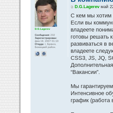
D.G.Lagerev
май 22
С кем мы хотим
Если вы коммун
владеете поним
D.G.Lagerev
Сообщения:
232
готовы решать 
Зарегистрирован:
фев 19, 2007 01:10
развиваться в в
Откуда:
г. Брянск,
Бежицкий район.
владеете следу
CSS3, JS, JQ, 
Дополнительная
“Вакансии”.
Мы гарантируем
Интенсивное обу
график (работа 