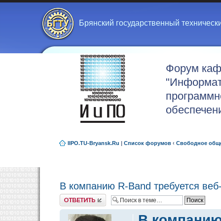
Брянский государственный техническ
Форум ка
"Информат
программн
обеспечен
IIPO.TU-Bryansk.Ru
|
Список форумов
‹
Свободное общ
В компанию R-Band требуется веб
Ответить
В компанию