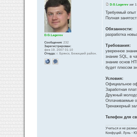
D.G.Lagerev
авг 1
Требуемый опыт 
Полная занятост
Обязанности:
разработка новы
D.G.Lagerev
Сообщения:
232
Требования:
Зарегистрирован:
фев 19, 2007 01:10
уверенное знани
Откуда:
г. Брянск, Бежицкий район.
знание SQL, в ч
знание основ HTM
будет плюсом зн
Условия:
Официальное оф
Заработная плат
Дружный молодо
Оплачиваемые 
Тренажерный за
Телефон для св
Учиться и не размы
Конфуций. Лунь - Ю