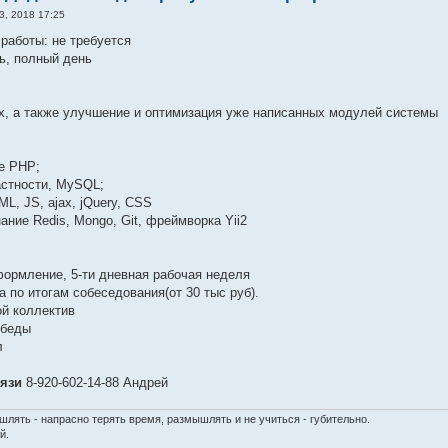
3, 2018 17:25
работы: не требуется
ь, полный день
х, а также улучшение и оптимизация уже написанных модулей системы
е PHP;
астности, MySQL;
L, JS, ajax, jQuery, CSS
ание Redis, Mongo, Git, фреймворка Yii2
ормление, 5-ти дневная рабочая неделя
а по итогам собеседования(от 30 тыс руб).
й коллектив
обеды
л
язи
8-920-602-14-88 Андрей
шлять - напрасно терять время, размышлять и не учиться - губительно.
й.