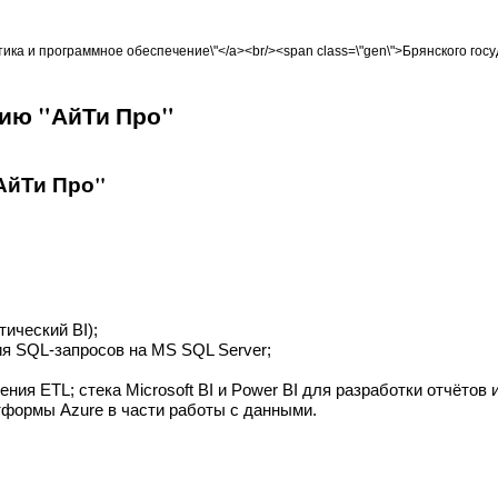
орматика и программное обеспечение\"</a><br/><span class=\"gen\">Брянского го
анию "АйТи Про"
"АйТи Про"
ический BI);
ия SQL-запросов на MS SQL Server;
ния ETL; стека Microsoft BI и Power BI для разработки отчётов
формы Azure в части работы с данными.