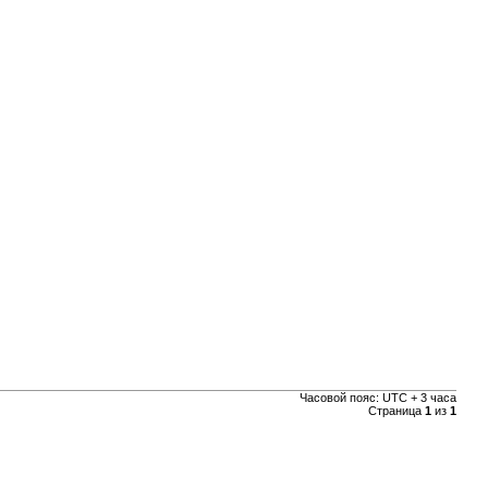
Часовой пояс: UTC + 3 часа
Страница
1
из
1