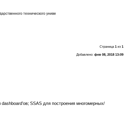
сударственного технического униве
Страница
1
из
1
Добавлено:
фев 08, 2018 13:09
 и dashboard’ов; SSAS для построения многомерных/