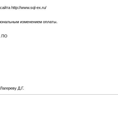
 сайта
http://www.sql-ex.ru/
циональным изменением оплаты.
а ПО
агереву Д.Г.