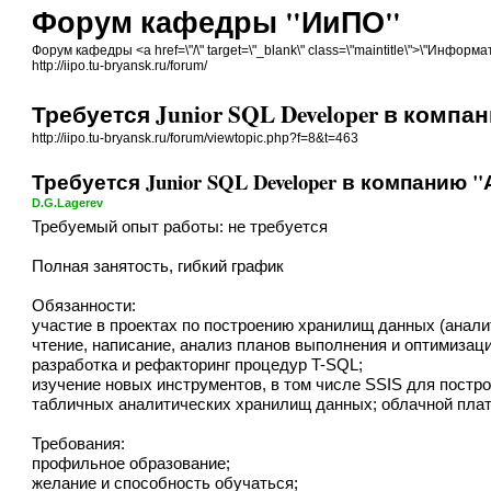
Форум кафедры "ИиПО"
Форум кафедры <a href=\"/\" target=\"_blank\" class=\"maintitle\">\"Инф
http://iipo.tu-bryansk.ru/forum/
Требуется Junior SQL Developer в комп
http://iipo.tu-bryansk.ru/forum/viewtopic.php?f=8&t=463
Требуется Junior SQL Developer в компанию 
D.G.Lagerev
Требуемый опыт работы: не требуется
Полная занятость, гибкий график
Обязанности:
участие в проектах по построению хранилищ данных (аналит
чтение, написание, анализ планов выполнения и оптимизац
разработка и рефакторинг процедур T-SQL;
изучение новых инструментов, в том числе SSIS для построе
табличных аналитических хранилищ данных; облачной плат
Требования:
профильное образование;
желание и способность обучаться;