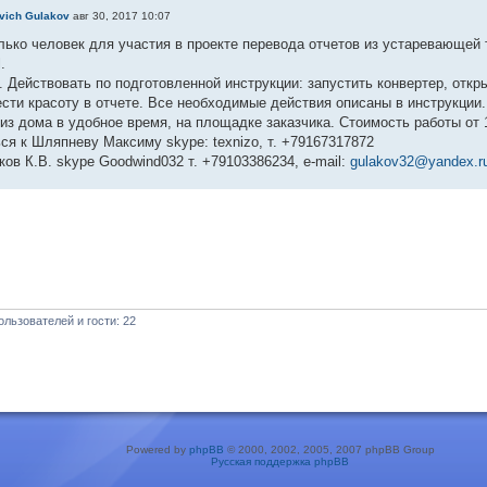
evich Gulakov
авг 30, 2017 10:07
лько человек для участия в проекте перевода отчетов из устаревающей т
.
. Действовать по подготовленной инструкции: запустить конвертер, отк
ести красоту в отчете. Все необходимые действия описаны в инструкции.
из дома в удобное время, на площадке заказчика. Стоимость работы от 1
я к Шляпневу Максиму skype: texnizo, т. +79167317872
ков К.В. skype Goodwind032 т. +79103386234, e-mail:
gulakov32@yandex.r
льзователей и гости: 22
Powered by
phpBB
© 2000, 2002, 2005, 2007 phpBB Group
Русская поддержка phpBB