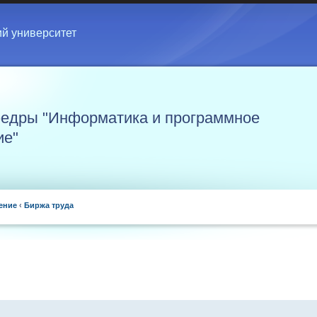
ий университет
едры "Информатика и программное
ие"
ение
‹
Биржа труда
.